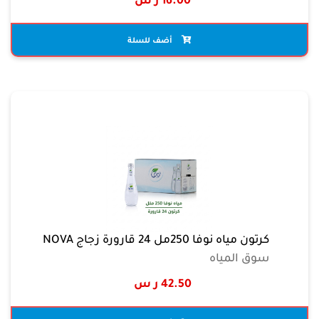
16.00 ر س
أضف للسلة
كرتون مياه نوفا 250مل 24 قارورة زجاج NOVA
سوق المياه
42.50 ر س