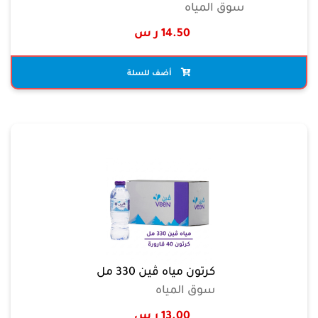
سوق المياه
14.50 ر س
أضف للسلة
كرتون مياه ڤين 330 مل
سوق المياه
13.00 ر س