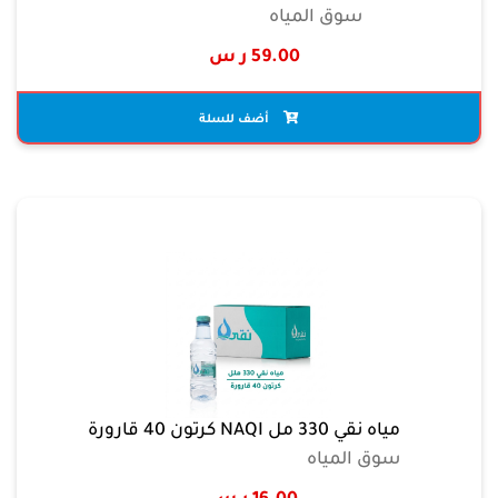
سوق المياه
59.00 ر س
أضف للسلة
مياه نقي 330 مل NAQI كرتون 40 قارورة
سوق المياه