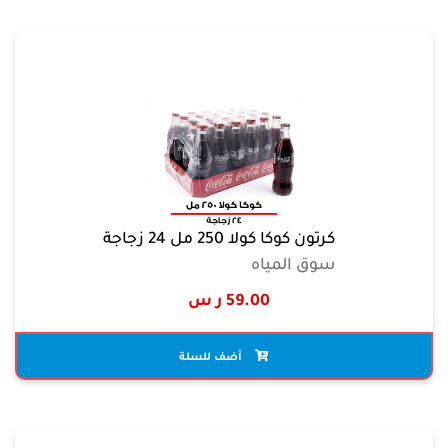
كرتون كوكا كولا 250 مل 24 زجاجة
سوق المياه
59.00 ر س
أضف للسلة