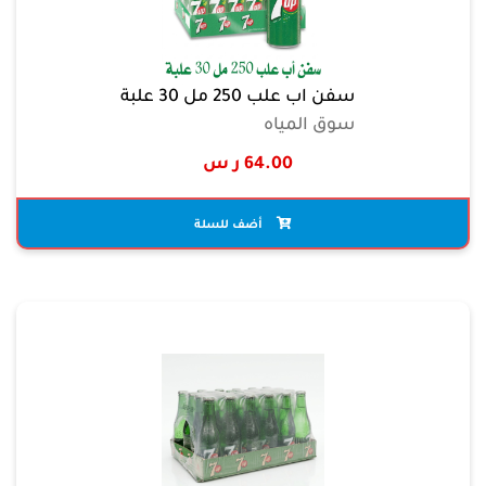
سفن اب علب 250 مل 30 علبة
سوق المياه
64.00 ر س
أضف للسلة