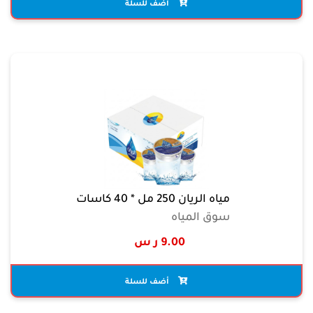
أضف للسلة
مياه الريان 250 مل * 40 كاسات
سوق المياه
9.00 ر س
أضف للسلة