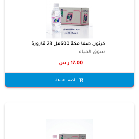
كرتون صفا مكة 600مل 28 قارورة
سوق المياه
17.00 ر س
أضف للسلة