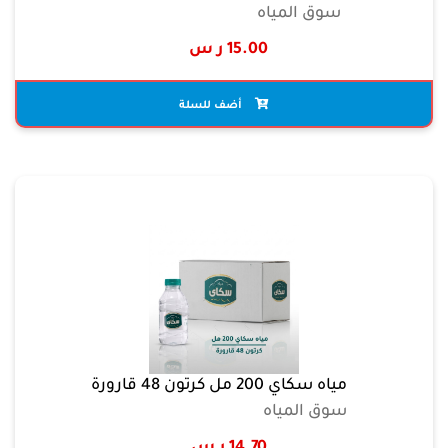
سوق المياه
15.00 ر س
أضف للسلة
مياه سكاي 200 مل كرتون 48 قارورة
سوق المياه