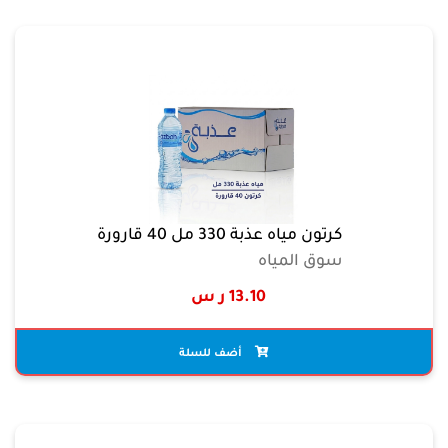
كرتون مياه عذبة 330 مل 40 قارورة
سوق المياه
13.10 ر س
أضف للسلة