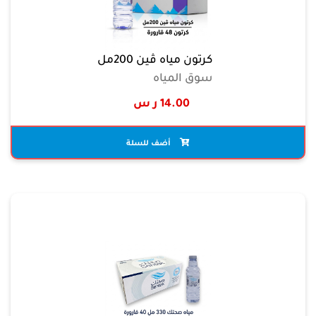
كرتون مياه ڤين 200مل
سوق المياه
14.00 ر س
أضف للسلة