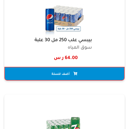
بيبسي علب 250 مل 30 علبة
سوق المياه
64.00 ر س
أضف للسلة