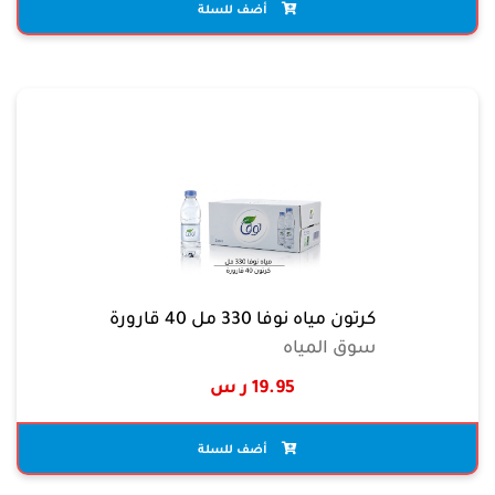
أضف للسلة
كرتون مياه نوفا 330 مل 40 قارورة
سوق المياه
19.95 ر س
أضف للسلة