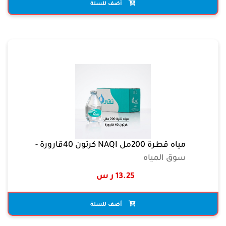
أضف للسلة
مياه قطرة 200مل NAQI كرتون 40قارورة -
سوق المياه
13.25 ر س
أضف للسلة