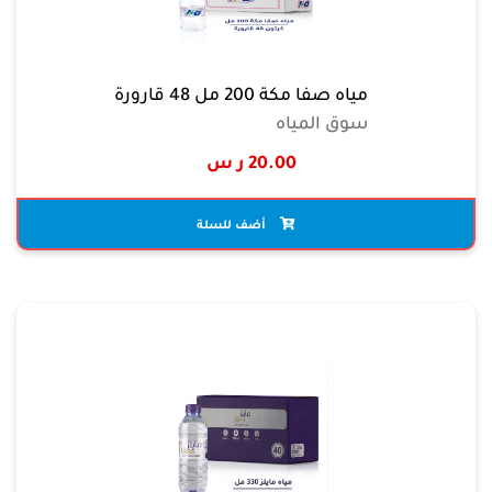
مياه صفا مكة 200 مل 48 قارورة
سوق المياه
20.00 ر س
أضف للسلة