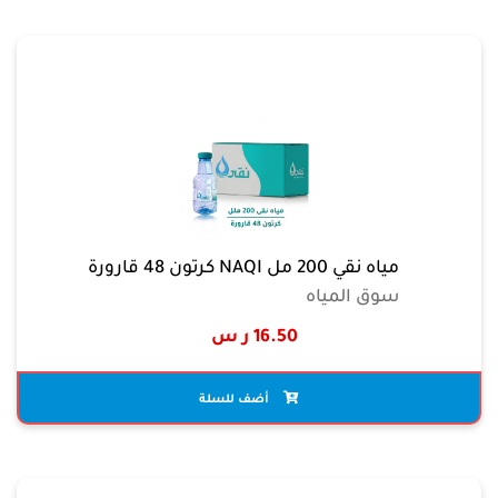
مياه نقي 200 مل NAQI كرتون 48 قارورة
سوق المياه
16.50 ر س
أضف للسلة