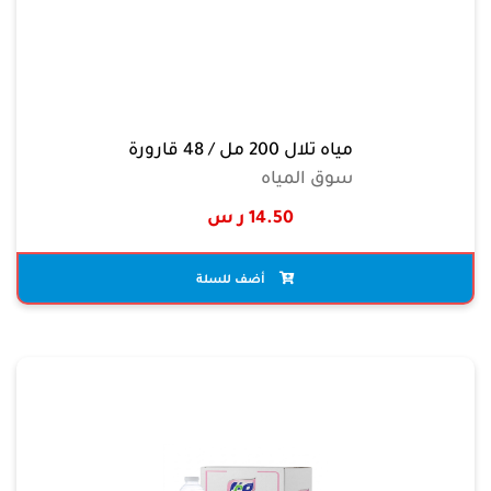
مياه تلال 200 مل / 48 قارورة
سوق المياه
14.50 ر س
أضف للسلة