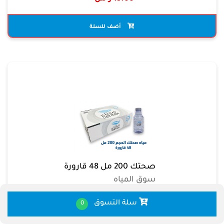
أضف للسلة
صحتك 200 مل 48 قارورة
سوق المياه
14.70 ر س
سلة التسوق
0