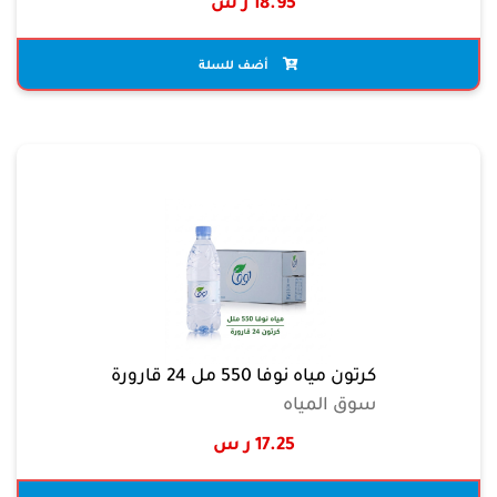
18.95 ر س
أضف للسلة
كرتون مياه نوفا 550 مل 24 قارورة
سوق المياه
17.25 ر س