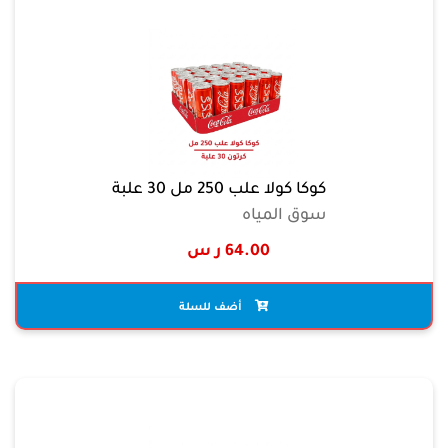
كوكا كولا علب 250 مل 30 علبة
سوق المياه
64.00 ر س
أضف للسلة