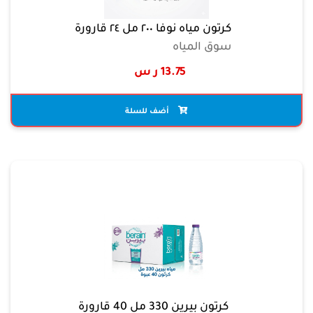
كرتون مياه نوفا ٢٠٠ مل ٢٤ قارورة
سوق المياه
13.75 ر س
أضف للسلة
كرتون بيرين 330 مل 40 قارورة